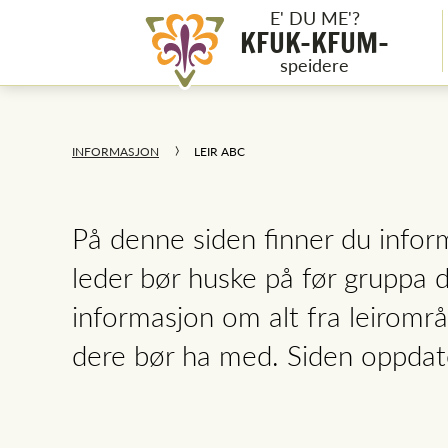
E' DU ME'?
KFUK-KFUM-
speidere
INFORMASJON
LEIR ABC
På denne siden finner du infor
leder bør huske på før gruppa dr
informasjon om alt fra leirområ
dere bør ha med. Siden oppdate