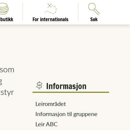
rbutikk
For internationals
Søk
u som
g
Informasjon
styr
Leirområdet
Informasjon til gruppene
Leir ABC