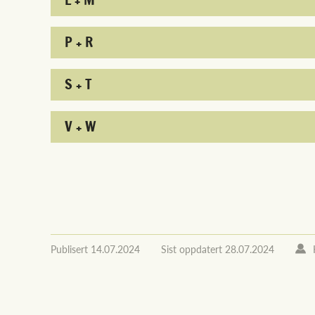
P + R
S + T
V + W
Publisert
14.07.2024
Sist oppdatert
28.07.2024